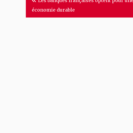
Les banques françaises optent pour un
de
économie durable
l’article