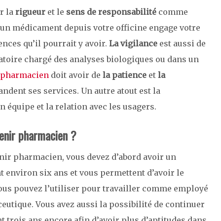
r la
rigueur
et le
sens de responsabilité
comme
 d’un médicament depuis votre officine engage votre
nces qu’il pourrait y avoir.
La vigilance
est aussi de
ratoire chargé des analyses biologiques ou dans un
 pharmacien
doit avoir de
la patience
et
la
ndent ses services. Un autre atout est la
 en équipe et la relation avec les usagers.
venir pharmacien ?
nir pharmacien, vous devez d’abord avoir un
t environ six ans et vous permettent d’avoir le
Vous pouvez l’utiliser pour travailler comme employé
eutique. Vous avez aussi la possibilité de continuer
nt trois ans encore afin d’avoir plus d’aptitudes dans