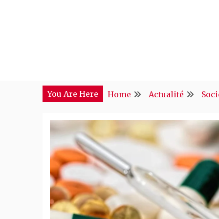
Skip
to
content
You Are Here
Home
Actualité
Soci