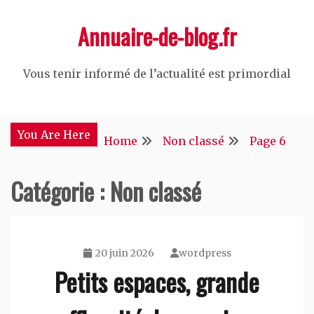
Skip
Annuaire-de-blog.fr
to
content
Vous tenir informé de l’actualité est primordial
You Are Here
Home
Non classé
Page 6
Catégorie :
Non classé
20 juin 2026
wordpress
Petits espaces, grande