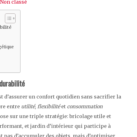
Non classé
bilité
gétique
durabilité
 est d’assurer un confort quotidien sans sacrifier la
bre entre
utilité
,
flexibilité
et
consommation
e sur une triple stratégie: bricolage utile et
ormant, et jardin d’intérieur qui participe à
n’est pas d’accumuler des objets, mais d’optimiser