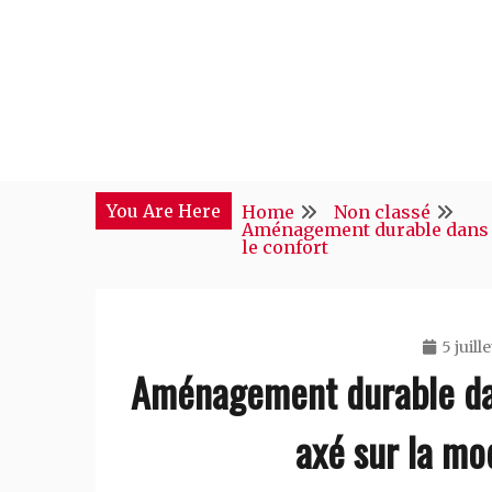
Skip
to
content
You Are Here
Home
Non classé
Aménagement durable dans un
le confort
5 juill
Aménagement durable dan
axé sur la mod