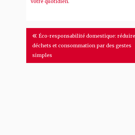
votre quotidien
.
Navigation
Éco-responsabilité domestique: réduir
de
déchets et consommation par des gestes
l’article
simples