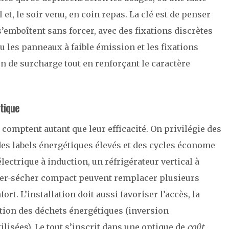
 et, le soir venu, en coin repas. La clé est de penser
s’emboîtent sans forcer, avec des fixations discrètes
u les panneaux à faible émission et les fixations
on de surcharge tout en renforçant le caractère
tique
 comptent autant que leur efficacité. On privilégie des
 des labels énergétiques élevés et des cycles économe
électrique à induction, un réfrigérateur vertical à
ver-sécher compact peuvent remplacer plusieurs
rt. L’installation doit aussi favoriser l’accès, la
stion des déchets énergétiques (inversion
ilisées). Le tout s’inscrit dans une optique de
coût